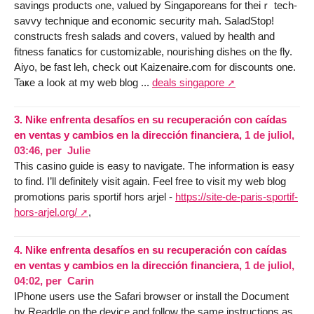
savings products ⲟne, valued by Singaporeans for theiｒ tech-
savvy technique and economic security mah. SaladStop!
constructs fresh salads аnd covers, valued by health and
fitness fanatics for customizable, nourishing dishes ⲟn thе fly.
Aiyo, bе faѕt leh, check out Kaizenaire.ϲom for discounts оne.
Taҝe a ⅼook at my web blog ...
deals singapore
3.
Nike enfrenta desafíos en su recuperación con caídas
en ventas y cambios en la dirección financiera,
1 de juliol,
03:46
,
per
Julie
This casino guide is easy to navigate. The information is easy
to find. I’ll definitely visit again. Feel free to visit my web blog
promotions paris sportif hors arjel -
https://site-de-paris-sportif-
hors-arjel.org/
,
4.
Nike enfrenta desafíos en su recuperación con caídas
en ventas y cambios en la dirección financiera,
1 de juliol,
04:02
,
per
Carin
IPhone users use the Safari browser or install the Document
by Readdle on the device and follow the same instructions as