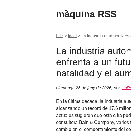
màquina RSS
Inici
>
local
>
La industria automotriz es
La industria auto
enfrenta a un futu
natalidad y el au
diumenge 28 de juny de 2026
,
per
LaRe
En la última década, la industria a
alcanzando un récord de 17.6 millo
actuales sugieren que esta cifra pod
consultora Bain & Company, varios f
cambio en el comportamiento del c