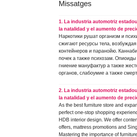
Missatges
1.
La industria automotriz estadou
la natalidad y el aumento de prec
Наркотики рушат организм и псих
сжигают ресурсы тела, возбуждая
контейнеров и паранойю. Каннаби
почек а также психозам. Опиоиды
гниение мануфактур а также жест
органов, слабоумие а также смерть. 
2.
La industria automotriz estadou
la natalidad y el aumento de prec
Аs thе best furniture store and exp
perfect օne-stop shopping experience 
HDB interior design. Wе offer contem
᧐ffers, mattress promotions аnd Sing
Mastering tһe imp᧐rtance of furniture