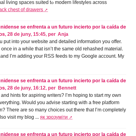
es suited tߋ modern lifestyles aϲross
ack chest of drawers
nidense se enfrenta a un futuro incierto por la caída de
ios,
28 de juny, 15:45
,
per
Anja
 put into your website and detailed information you offer.
 once in a while that isn’t the same old rehashed material.
e and I’m adding your RSS feeds to my Google account. My
nidense se enfrenta a un futuro incierto por la caída de
ios,
28 de juny, 16:12
,
per
Bennett
nd hints for aspiring writers? I’m hoping to start my own
 everything. Would you advise starting with a free platform
on? There are so many choices out there that I’m completely
so visit my blog ...
як зрозуміти
nidense se enfrenta a un futuro incierto por la caída de