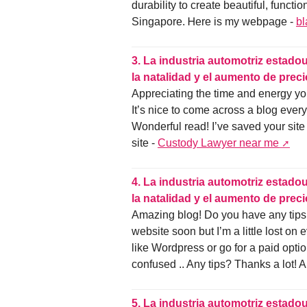
durability tο create beautiful, functional living spac
Singapore. Ꮋere is my webpage -
bl
3.
La industria automotriz estadou
la natalidad y el aumento de prec
Appreciating the time and energy you
It’s nice to come across a blog every
Wonderful read! I’ve saved your sit
site -
Custody Lawyer near me
4.
La industria automotriz estadou
la natalidad y el aumento de prec
Amazing blog! Do you have any tips a
website soon but I’m a little lost on
like Wordpress or go for a paid opti
confused .. Any tips? Thanks a lot! Al
5.
La industria automotriz estadou