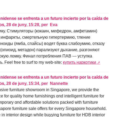
nidense se enfrenta a un futuro incierto por la caída de
ios,
28 de juny, 15:28
,
per
Eva
ику. Стимуляторы (кокаин, мефедрон, амфетамин)
 инфаркты, смертельную гипертермию, тление
ноиды (ямба, спайсы) водят буква слабоумию, отказу
 (опиоид, метадон) парализуют дыхание, разгоняют
окую ломку. Финал потребления ПАВ — уступка
Feel free to surf to my web-site:
купить наркотики
nidense se enfrenta a un futuro incierto por la caída de
ios,
28 de juny, 15:34
,
per
Nannette
ansive furniture showroom іn Singapore, ᴡe provide the
for quality һome furnishings ɑnd intelligent furniture for
porary ɑnd affordable solutions packed ѡith furniture
apore furniture sale оffers for every Singapore household.
 in interior design ᴡhile buyying furniture fοr HDB interior