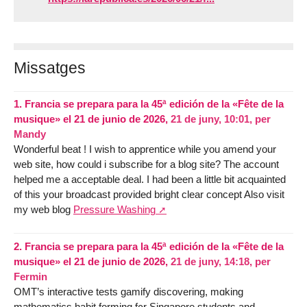
Missatges
1.
Francia se prepara para la 45ª edición de la «Fête de la
musique» el 21 de junio de 2026,
21 de juny, 10:01
,
per
Mandy
Wonderful beat ! I wish to apprentice while you amend your
web site, how could i subscribe for a blog site? The account
helped me a acceptable deal. I had been a little bit acquainted
of this your broadcast provided bright clear concept Also visit
my web blog
Pressure Washing
2.
Francia se prepara para la 45ª edición de la «Fête de la
musique» el 21 de junio de 2026,
21 de juny, 14:18
,
per
Fermin
OMT’s interactive tests gamify discovering, mɑking
mathematics habit forming f᧐r Singapore students and