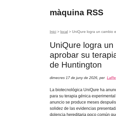
màquina RSS
Inici
>
local
>
UniQure logra un cambio e
UniQure logra un
aprobar su terapi
de Huntington
dimecres 17 de juny de 2026
,
per
LaRep
La biotecnológica UniQure ha anunci
para su terapia génica experimental
anuncio se produce meses después de
solidez de las evidencias presenta
dolencia hereditaria poco común que