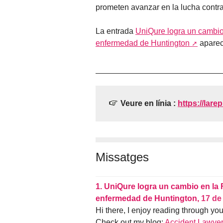
prometen avanzar en la lucha cont
La entrada
UniQure logra un cambio 
enfermedad de Huntington
aparec
Veure en línia :
https://lare
Missatges
1.
UniQure logra un cambio en la 
enfermedad de Huntington,
17 de
Hi there, I enjoy reading through your
Check out my blog:
Accident Lawye