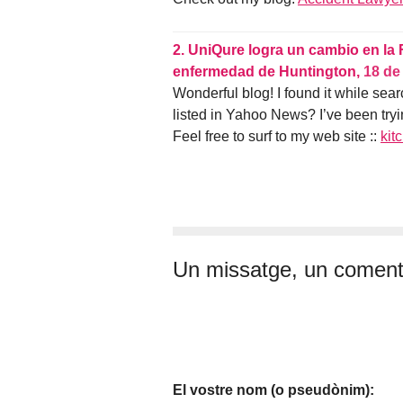
2.
UniQure logra un cambio en la 
enfermedad de Huntington,
18 de
Wonderful blog! I found it while se
listed in Yahoo News? I’ve been tryi
Feel free to surf to my web site ::
kit
Un missatge, un coment
El vostre nom (o pseudònim):