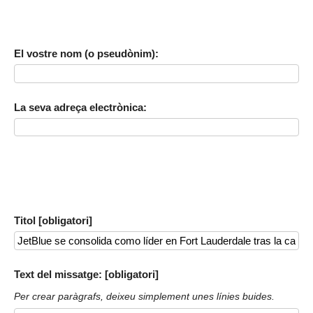
El vostre nom (o pseudònim):
La seva adreça electrònica:
Titol [obligatori]
Text del missatge: [obligatori]
Per crear paràgrafs, deixeu simplement unes línies buides.