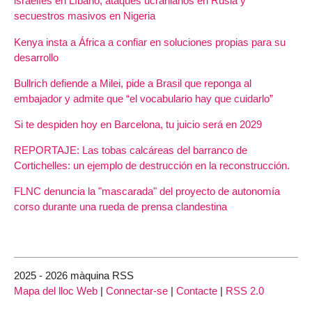
israelíes en Líbano, ataques ucranianos en Rusia y
secuestros masivos en Nigeria
Kenya insta a África a confiar en soluciones propias para su
desarrollo
Bullrich defiende a Milei, pide a Brasil que reponga al
embajador y admite que “el vocabulario hay que cuidarlo”
Si te despiden hoy en Barcelona, tu juicio será en 2029
REPORTAJE: Las tobas calcáreas del barranco de
Cortichelles: un ejemplo de destrucción en la reconstrucción.
FLNC denuncia la "mascarada" del proyecto de autonomía
corso durante una rueda de prensa clandestina
2025 - 2026 màquina RSS
Mapa del lloc Web
|
Connectar-se
|
Contacte
|
RSS 2.0