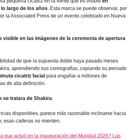
una pequeña cicatriz en la frente que es visible
en
lo largo de los años
. Esta marca se puede observar, por
por la Associated Press de un evento celebrado en Nueva
 visible en las imágenes de la ceremonia de apertura
sibilidad de que la supuesta doble haya pasado meses
ira, aprendiendo sus coreografías, copiando su peinado
nuta cicatriz facial
para engañar a millones de
 de alta definición.
e se tratara de Shakira
.
encias disponibles, parece más razonable inclinarse hacia
, esas caderas no mienten.
la que actuó en la inauguración del Mundial 2026? Las