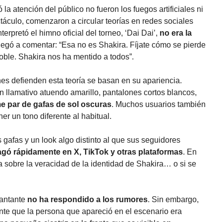
la atención del público no fueron los fuegos artificiales ni
áculo, comenzaron a circular teorías en redes sociales
erpretó el himno oficial del torneo, ‘Dai Dai’,
no era la
llegó a comentar: “Esa no es Shakira. Fíjate cómo se pierde
doble. Shakira nos ha mentido a todos”.
es defienden esta teoría se basan en su apariencia.
 llamativo atuendo amarillo, pantalones cortos blancos,
e par de gafas de sol oscuras
. Muchos usuarios también
er un tono diferente al habitual.
s gafas y un look algo distinto al que sus seguidores
agó rápidamente en X, TikTok y otras plataformas
. En
ía sobre la veracidad de la identidad de Shakira… o si se
cantante
no ha respondido a los rumores
. Sin embargo,
nte que la persona que apareció en el escenario era