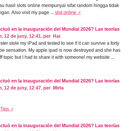
lau hasil slots online mempunyai sifat random hingga tidak
an. Also visit my page ...
slot online
actuó en la inauguración del Mundial 2026? Las teorías
n,
12 de juny, 12:41
,
per
Hai
ter stole my iPad and tested to see if it can survive a forty
tube sensation. My apple ipad is now destroyed and she has
ff topic but I had to share it with someone! my website ...
actuó en la inauguración del Mundial 2026? Las teorías
n,
12 de juny, 12:47
,
per
Mirta
 Tips
actuó en la inauguración del Mundial 2026? Las teorías