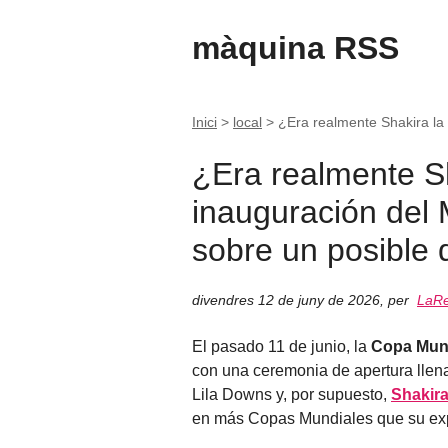
màquina RSS
Inici
>
local
>
¿Era realmente Shakira la
¿Era realmente Sh
inauguración del 
sobre un posible 
divendres 12 de juny de 2026
,
per
LaRe
El pasado 11 de junio, la
Copa Mund
con una ceremonia de apertura llen
Lila Downs y, por supuesto,
Shakir
en más Copas Mundiales que su exp