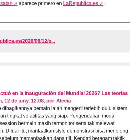
esatan
aparece primero en
LaRepublica.es
.
publica.es/2026/06/12/e...
actuó en la inauguración del Mundial 2026? Las teorías
n,
12 de juny, 12:08
,
per
Alecia
p dibagikannya pemain ialah mengerti terlebih dulu sistem
n tingkat volatilitas yang siap. Pengendalian modal
 session bermain masih termonitor serta tak melewati
n. Diluar itu, manfaatkan style demonstrasi bisa menolong
sebelum memanfaatkan dana riil. Kendati beragam taktik