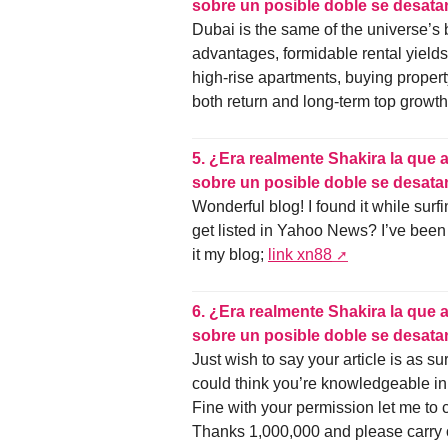
sobre un posible doble se desata
Dubai is the same of the universe’s b
advantages, formidable rental yields,
high-rise apartments, buying propert
both return and long-term top growt
5.
¿Era realmente Shakira la que 
sobre un posible doble se desata
Wonderful blog! I found it while su
get listed in Yahoo News? I’ve been t
it my blog;
link xn88
6.
¿Era realmente Shakira la que 
sobre un posible doble se desata
Just wish to say your article is as su
could think you’re knowledgeable in 
Fine with your permission let me to 
Thanks 1,000,000 and please carry o