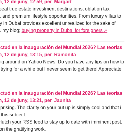
n,
12 de juny, 12:59
,
per
Margart
eat true estate investment destinations, oblation tax
 and premium lifestyle opportunities. From luxury villas to
y in Dubai provides excellent unrealized for the sake of
h. my blog;
buying property in Dubai for foreigners
actuó en la inauguración del Mundial 2026? Las teorías
n,
12 de juny, 13:15
,
per
Ramonita
rfing around on Yahoo News. Do you have any tips on how to
rying for a while but I never seem to get there! Appreciate
actuó en la inauguración del Mundial 2026? Las teorías
n,
12 de juny, 13:21
,
per
Jaunita
rprising. The clarity on your put up is simply cool and that i
this subject.
clutch your RSS feed to stay up to date with imminent post.
n the gratifying work.