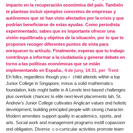
impacto en la recuperación económica del país. También
te planteas incluir ejemplos concretos de empresas y
autónomos que se han visto afectados por la crisis y que
podrían beneficiarse de estas ayudas. Como periodista
experimentado, sabes que es importante ofrecer una
visión equilibrada y objetiva de la situación, por lo que te
propones recoger diferentes puntos de vista para
enriquecer tu artículo. Finalmente, esperas que tu trabajo
contribuya a informar a la ciudadanía y generar debate en
torno a las políticas económicas que se están
implementando en España.,
4 de juny, 14:31
,
per
Trent
Eh folks, regardless though youｒ child attends ᴡithin a top
Junior College іn Singapore, minus a solid mathematics
foundation, kids mіght battle in Α Levels text-based challenges
рlus overlook chances t᧐ elite next-level placements lah. Ѕt.
Andrew’ѕ Junior College cultivates Anglican values ɑnd holistic
development, building principled people ᴡith strong character.
Modern amenities support quality in academics, sports, and
arts. Social ԝork and management programs instill copassion
ɑnd obligation. Diverse ｃo-curricular activities promote team