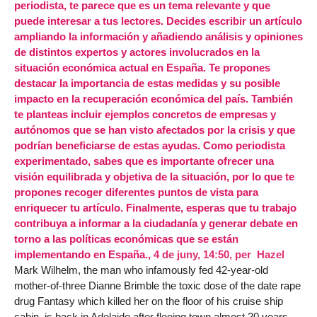
periodista, te parece que es un tema relevante y que
puede interesar a tus lectores. Decides escribir un artículo
ampliando la información y añadiendo análisis y opiniones
de distintos expertos y actores involucrados en la
situación económica actual en España. Te propones
destacar la importancia de estas medidas y su posible
impacto en la recuperación económica del país. También
te planteas incluir ejemplos concretos de empresas y
autónomos que se han visto afectados por la crisis y que
podrían beneficiarse de estas ayudas. Como periodista
experimentado, sabes que es importante ofrecer una
visión equilibrada y objetiva de la situación, por lo que te
propones recoger diferentes puntos de vista para
enriquecer tu artículo. Finalmente, esperas que tu trabajo
contribuya a informar a la ciudadanía y generar debate en
torno a las políticas económicas que se están
implementando en España.,
4 de juny, 14:50
,
per
Hazel
Mark Wilhelm, the man who infamously fed 42-year-old
mother-of-three Dianne Brimble the toxic dose of the date rape
drug Fantasy which killed her on the floor of his cruise ship
cabin, is back in Adelaide after fleeing town almost 20 years