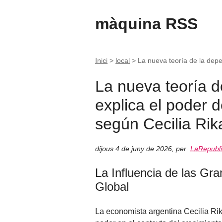
màquina RSS
Inici
>
local
>
La nueva teoría de la depe
La nueva teoría d
explica el poder 
según Cecilia Rik
dijous 4 de juny de 2026
,
per
LaRepubli
La Influencia de las Gr
Global
La economista argentina Cecilia Rik