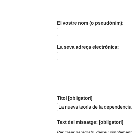
El vostre nom (o pseudònim):
La seva adreça electrònica:
Titol [obligatori]
Text del missatge: [obligatori]
Per crear paràgrafs, deixeu simplement 