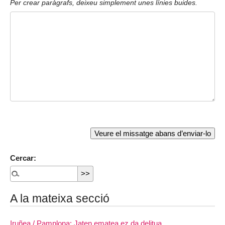
Per crear paràgrafs, deixeu simplement unes línies buides.
Cercar:
A la mateixa secció
Iruñea / Pamplona: Jaten ematea ez da delitua