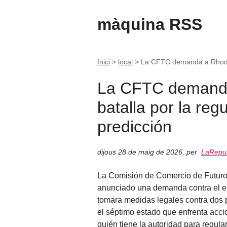
màquina RSS
Inici
>
local
>
La CFTC demanda a Rhode I
La CFTC demanda
batalla por la re
predicción
dijous 28 de maig de 2026
,
per
LaRepub
La Comisión de Comercio de Futuro
anunciado una demanda contra el e
tomara medidas legales contra dos 
el séptimo estado que enfrenta acci
quién tiene la autoridad para regul