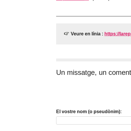
Veure en línia :
https://larep
Un missatge, un coment
El vostre nom (o pseudònim):