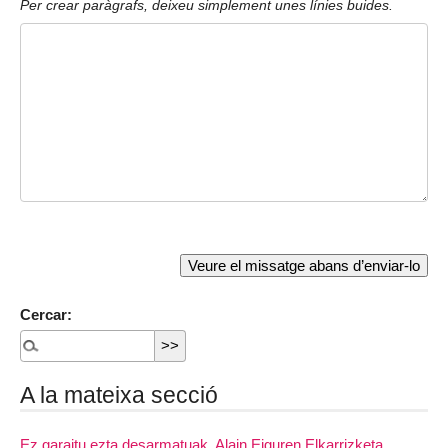
Per crear paràgrafs, deixeu simplement unes línies buides.
Cercar:
A la mateixa secció
Ez garaitu ezta desarmatuak, Alain Eiguren Elkarrizketa