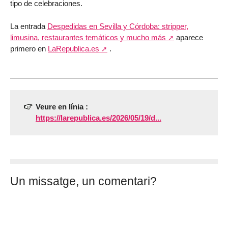
tipo de celebraciones.
La entrada
Despedidas en Sevilla y Córdoba: stripper,
limusina, restaurantes temáticos y mucho más
aparece
primero en
LaRepublica.es
.
Veure en línia :
https://larepublica.es/2026/05/19/d...
Un missatge, un comentari?