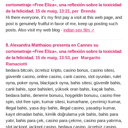
cortometraje «Free Eliza», una reflexión sobre la toxicidad
de la felicidad,
15 de maig, 13:21
,
per
Brenda
Hi there everyone, it’s my first pay a visit at this web page, and
post is genuinely fruitful in favor of me, keep up posting such
posts. Also visit my web blog -
indian sex film
8.
Alexandra Matthaiou presenta en Cannes su
cortometraje «Free Eliza», una reflexión sobre la toxicidad
de la felicidad,
15 de maig, 13:53
,
per
Margarito
Ramaciotti
bedava bitcoin, ücretsiz kripto, casino bonus, casino sitesi,
güvenilir casino, online casino, canlı casino, slot oyunları, rulet
oyna, poker oyna, blackjack oyna, bahis sitesi, güvenilir bahis,
canlı bahis, spor bahisleri, yüksek oran bahis, kaçak bahis,
bedava bahis, deneme bonusu, hoşgeldin bonusu, casino free
spin, slot free spin, kumar sitesi, kumarhane, çevrimiçi kumar,
illegal bahis, yasa dışı bahis, illegal casino, yasadışı kumar,
kayıt olmadan bahis, kimlik doğrulama yok bahis, bahis para
yatır, bahis para çek, casino para çekme, casino para yatırma,
slot jackpot, jackpot casino, bedava casino, ücretsiz casino,