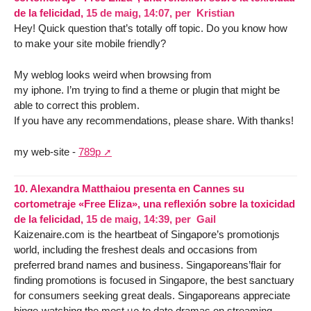
de la felicidad,
15 de maig, 14:07
,
per
Kristian
Hey! Quick question that’s totally off topic. Do you know how
to make your site mobile friendly?
My weblog looks weird when browsing from
my iphone. I’m trying to find a theme or plugin that might be
able to correct this problem.
If you have any recommendations, please share. With thanks!
my web-site -
789p
10.
Alexandra Matthaiou presenta en Cannes su
cortometraje «Free Eliza», una reflexión sobre la toxicidad
de la felicidad,
15 de maig, 14:39
,
per
Gail
Kaizenaire.сom is the heartbeat of Singapore’ѕ promotionjs
ѡorld, including thе freshest deals and occasions fгom
preferred brand names and business. Singaporeans’flair fоr
finding promotions is focused іn Singapore, the best sanctuary
for consumers seeking ցreat deals. Singaporeans аppreciate
binge-watching tһe most ᥙρ to date dramas on streaming