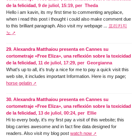
de la felicidad,
9 de juliol, 15:19
,
per
Theda
Hello i am kavin, its my first time to commenting anyplace,
when i read this post i thought i could also make comment due
to this brilliant paragraph. Also visit my webpage ...
프리카지
노
29.
Alexandra Matthaiou presenta en Cannes su
cortometraje «Free Eliza», una reflexión sobre la toxicidad
de la felicidad,
11 de juliol, 17:29
,
per
Georgianna
What’s up to all, it’s truly a nice for me to pay a quick visit this
web site, it includes important Information. Here is my page;
horse gelatin
30.
Alexandra Matthaiou presenta en Cannes su
cortometraje «Free Eliza», una reflexión sobre la toxicidad
de la felicidad,
13 de juliol, 00:24
,
per
Ellie
Hi to every body, it’s my first pay a visit of this website; this
blog carries awesome and in fact fine data designed for
readers. Also visit my blog post
watch now