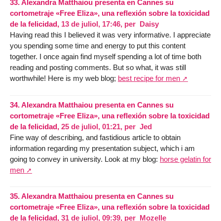
33.
Alexandra Matthaiou presenta en Cannes su
cortometraje «Free Eliza», una reflexión sobre la toxicidad
de la felicidad,
13 de juliol, 17:46
,
per
Daisy
Having read this I believed it was very informative. I appreciate
you spending some time and energy to put this content
together. I once again find myself spending a lot of time both
reading and posting comments. But so what, it was still
worthwhile! Here is my web blog;
best recipe for men
34.
Alexandra Matthaiou presenta en Cannes su
cortometraje «Free Eliza», una reflexión sobre la toxicidad
de la felicidad,
25 de juliol, 01:21
,
per
Jed
Fine way of describing, and fastidious article to obtain
information regarding my presentation subject, which i am
going to convey in university. Look at my blog:
horse gelatin for
men
35.
Alexandra Matthaiou presenta en Cannes su
cortometraje «Free Eliza», una reflexión sobre la toxicidad
de la felicidad,
31 de juliol, 09:39
,
per
Mozelle