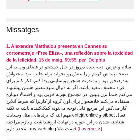
Missatges
1.
Alexandra Matthaiou presenta en Cannes su
cortometraje «Free Eliza», una reflexión sobre la toxicidad
de la felicidad,
15 de maig, 09:55
,
per
Delphia
سلام و عرض ادب، بنده دیروز در حال جستجو در فضای وب به این
صفحه پیداش کردم و راستش رو بخواید برام جالب بود. محتواش
به‌دردبخور بود و به ندرت همچین وبسایتی پیدا کنم. فکر کنم برای
افراد مختلف مفید باشه. اگر به دنبال منبع معتبر هستن پیشنهاد
می‌کنم حتما برن ببینن. در مجموع تجربه خوبی بود و احتمالا دوباره
استفاده می‌کنم خلاصه‌وار برای اون گروه از کاربرا که شرط آنلاین
کار می‌کنن این مرجع قابل توجه می‌تونه کمک‌کننده باشه یه نکته
مهم اینه که برندهایی مثل وبسایت enfеjaronline و sibbet فعال
شناخته شدن در این حوزه در نهایت ارزشداشت و بازم مراجعه
مجدد دارم . my web blog قیمت طلا (
Laverne
)