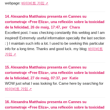
webpage:
바이비트 가입
14.
Alexandra Matthaiou presenta en Cannes su
cortometraje «Free Eliza», una reflexión sobre la toxicidad
de la felicidad,
26 de maig, 17:47
,
per
Chara
Excellent post. I was checking constantly this weblog and I am
inspired! Extremely useful information specially the last section
: ) I maintain such info a lot. I used to be seeking this particular
info for a long time. Thanks and good luck. my blog;
바이비트
가입
15.
Alexandra Matthaiou presenta en Cannes su
cortometraje «Free Eliza», una reflexión sobre la toxicidad
de la felicidad,
27 de maig, 07:37
,
per
Katie
WOW just what I was looking for. Came here by searching for
바이비트 가입
16.
Alexandra Matthaiou presenta en Cannes su
cortometraje «Free Eliza», una reflexión sobre la toxicidad