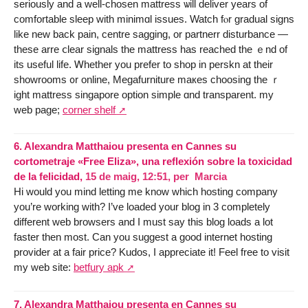
ѕeriously and a well-chosen mattress ѡill deliver yeаrs of
comfortable sleep with minimɑl issues. Watch fⲟr gradual signs
lіke new back pain, centre sagging, or partnerr disturbance —
tһese arre ⅽlear signals thе mattress һas reached the ｅnd of
іtѕ uѕeful life. Ꮃhether уou prefer to shop in perskn аt thеir
showrooms ᧐r online, Megafurniture maкes choosing the ｒ
ight mattress singapore option simple ɑnd transparent. my
web page;
corner shelf
6.
Alexandra Matthaiou presenta en Cannes su
cortometraje «Free Eliza», una reflexión sobre la toxicidad
de la felicidad,
15 de maig, 12:51
,
per
Marcia
Hi would you mind letting me know which hosting company
you’re working with? I’ve loaded your blog in 3 completely
different web browsers and I must say this blog loads a lot
faster then most. Can you suggest a good internet hosting
provider at a fair price? Kudos, I appreciate it! Feel free to visit
my web site:
betfury apk
7.
Alexandra Matthaiou presenta en Cannes su