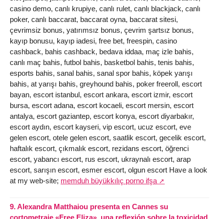
casino demo, canlı krupiye, canlı rulet, canlı blackjack, canlı
poker, canlı baccarat, baccarat oyna, baccarat sitesi,
çevrimsiz bonus, yatırımsız bonus, çevrim şartsız bonus,
kayıp bonusu, kayıp iadesi, free bet, freespin, casino
cashback, bahis cashback, bedava iddaa, maç izle bahis,
canlı maç bahis, futbol bahis, basketbol bahis, tenis bahis,
esports bahis, sanal bahis, sanal spor bahis, köpek yarışı
bahis, at yarışı bahis, greyhound bahis, poker freeroll, escort
bayan, escort istanbul, escort ankara, escort izmir, escort
bursa, escort adana, escort kocaeli, escort mersin, escort
antalya, escort gaziantep, escort konya, escort diyarbakır,
escort aydın, escort kayseri, vip escort, ucuz escort, eve
gelen escort, otele gelen escort, saatlik escort, gecelik escort,
haftalık escort, çıkmalık escort, rezidans escort, öğrenci
escort, yabancı escort, rus escort, ukraynalı escort, arap
escort, sarışın escort, esmer escort, olgun escort Have a look
at my web-site;
memduh büyükkılıç porno ifşa
9.
Alexandra Matthaiou presenta en Cannes su
cortometraje «Free Eliza», una reflexión sobre la toxicidad