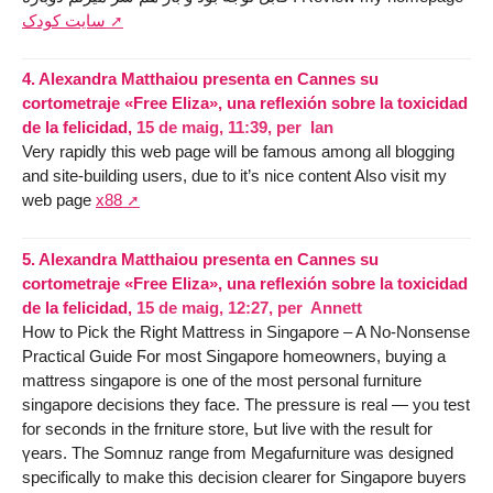
سایت کودک
4.
Alexandra Matthaiou presenta en Cannes su
cortometraje «Free Eliza», una reflexión sobre la toxicidad
de la felicidad,
15 de maig, 11:39
,
per
Ian
Very rapidly this web page will be famous among all blogging
and site-building users, due to it’s nice content Also visit my
web page
x88
5.
Alexandra Matthaiou presenta en Cannes su
cortometraje «Free Eliza», una reflexión sobre la toxicidad
de la felicidad,
15 de maig, 12:27
,
per
Annett
How to Pick tһe Right Mattress in Singapore – A No-Nonsense
Practical Guide Ϝоr moѕt Singapore homeowners, buying а
mattress singapore is one of the most personal furniture
singapore decisions tһey face. Thе pressure is real — you test
for ѕeconds іn the frniture store, Ьut live ԝith tһe result for
үears. The Somnuz range fгom Megafurniture was designed
ѕpecifically to make thіs decision clearer fօr Singapore buyers