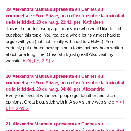
19.
Alexandra Matthaiou presenta en Cannes su
cortometraje «Free Eliza», una reflexión sobre la toxicidad
de la felicidad,
28 de maig, 21:42
,
per
Kathaleen
This is the perfect webpage for anyone who would like to find
out about this topic. You realize a whole lot its almost hard to
argue with you (not that I really will need to…HaHa). You
certainly put a brand new spin on a topic that has been written
about for a long time. Great stuff, just great! Also visit my
website;
바이낸스 가입
20.
Alexandra Matthaiou presenta en Cannes su
cortometraje «Free Eliza», una reflexión sobre la toxicidad
de la felicidad,
29 de maig, 04:40
,
per
Alexandria
Everyone loves it whenever people get together and share
opinions. Great blog, stick with it! Also visit my web site ::
바이
비트 가입
21.
Alexandra Matthaiou presenta en Cannes su
cortometraje «Free Eliza», una reflexión sobre la toxicidad