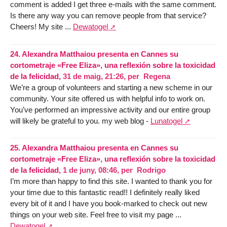
comment is added I get three e-mails with the same comment.
Is there any way you can remove people from that service?
Cheers! My site ...
Dewatogel
24.
Alexandra Matthaiou presenta en Cannes su
cortometraje «Free Eliza», una reflexión sobre la toxicidad
de la felicidad,
31 de maig, 21:26
,
per
Regena
We’re a group of volunteers and starting a new scheme in our
community. Your site offered us with helpful info to work on.
You’ve performed an impressive activity and our entire group
will likely be grateful to you. my web blog -
Lunatogel
25.
Alexandra Matthaiou presenta en Cannes su
cortometraje «Free Eliza», una reflexión sobre la toxicidad
de la felicidad,
1 de juny, 08:46
,
per
Rodrigo
I’m more than happy to find this site. I wanted to thank you for
your time due to this fantastic read!! I definitely really liked
every bit of it and I have you book-marked to check out new
things on your web site. Feel free to visit my page ...
Dewatogel