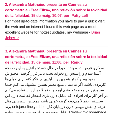
2.
Alexandra Matthaiou presenta en Cannes su
cortometraje «Free Eliza», una reflexión sobre la toxicidad
de la felicidad,
15 de maig, 10:07
,
per
Patty Leff
For most up-to-date information you have to pay a quick visit
the web and on internet I found this web page as a most
excellent website for hottest updates. my webpage -
Brian
Johns
3.
Alexandra Matthaiou presenta en Cannes su
cortometraje «Free Eliza», una reflexión sobre la toxicidad
de la felicidad,
15 de maig, 11:06
,
per
Randy
سلام و عرض ادب، بنده اخیرا در حال جستجو آنلاین به این صفحه
آشنا شدم و راستش رو بخواید تحت تاثیر قرار گرفتم. محتواش
مفید بود و کمتر همچین وبسایتیببینم. فکر کنم برای خیلی‌ها
کاربردی باشه. اگر به دنبال منبع معتبر هستن پیشنهاد می‌کنم حتما
سر بزنن. در مجموعخوشم اومد و احتمالا دوباره استفاده می‌کنم
در آخر کار برای افرادی که تمایل دارن بازی انفجار فعالیت دارن این
سیستم احتمالاً می‌تونه گزینه خوبی باشه همچنین اسم‌هایی مثل
برند enfejaronlіne و sіbbet حرفه‌ای نقش مهمی دارن در پایان کار
قابل توجه بود و باز هم سر میزنم دوباره . Review my homepage