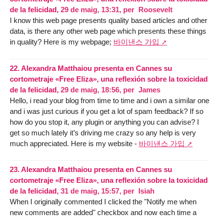
de la felicidad,
29 de maig, 13:31
,
per
Roosevelt
I know this web page presents quality based articles and other
data, is there any other web page which presents these things
in quality? Here is my webpage;
바이낸스 가입
22.
Alexandra Matthaiou presenta en Cannes su
cortometraje «Free Eliza», una reflexión sobre la toxicidad
de la felicidad,
29 de maig, 18:56
,
per
James
Hello, i read your blog from time to time and i own a similar one
and i was just curious if you get a lot of spam feedback? If so
how do you stop it, any plugin or anything you can advise? I
get so much lately it’s driving me crazy so any help is very
much appreciated. Here is my website -
바이낸스 가입
23.
Alexandra Matthaiou presenta en Cannes su
cortometraje «Free Eliza», una reflexión sobre la toxicidad
de la felicidad,
31 de maig, 15:57
,
per
Isiah
When I originally commented I clicked the "Notify me when
new comments are added" checkbox and now each time a