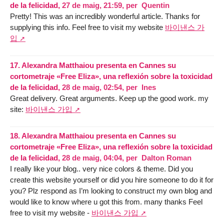
de la felicidad,
27 de maig, 21:59
,
per
Quentin
Pretty! This was an incredibly wonderful article. Thanks for
supplying this info. Feel free to visit my website
바이낸스 가
입
17.
Alexandra Matthaiou presenta en Cannes su
cortometraje «Free Eliza», una reflexión sobre la toxicidad
de la felicidad,
28 de maig, 02:54
,
per
Ines
Great delivery. Great arguments. Keep up the good work. my
site:
바이낸스 가입
18.
Alexandra Matthaiou presenta en Cannes su
cortometraje «Free Eliza», una reflexión sobre la toxicidad
de la felicidad,
28 de maig, 04:04
,
per
Dalton Roman
I really like your blog.. very nice colors & theme. Did you
create this website yourself or did you hire someone to do it for
you? Plz respond as I’m looking to construct my own blog and
would like to know where u got this from. many thanks Feel
free to visit my website -
바이낸스 가입