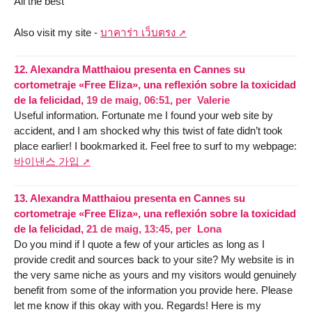
All the best
Also visit my site -
บาคาร่า เว็บตรง
12.
Alexandra Matthaiou presenta en Cannes su
cortometraje «Free Eliza», una reflexión sobre la toxicidad
de la felicidad,
19 de maig, 06:51
,
per
Valerie
Useful information. Fortunate me I found your web site by
accident, and I am shocked why this twist of fate didn’t took
place earlier! I bookmarked it. Feel free to surf to my webpage:
바이낸스 가입
13.
Alexandra Matthaiou presenta en Cannes su
cortometraje «Free Eliza», una reflexión sobre la toxicidad
de la felicidad,
21 de maig, 13:45
,
per
Lona
Do you mind if I quote a few of your articles as long as I
provide credit and sources back to your site? My website is in
the very same niche as yours and my visitors would genuinely
benefit from some of the information you provide here. Please
let me know if this okay with you. Regards! Here is my