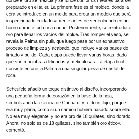
donde el oro se mezcla y se funde con otros metales para ser
preparado en el taller. La primera fase es el moldeo, donde la
cera se introduce en un molde para crear un modelo que será
inspeccionado cuidadosamente antes de ser colocado en un
horno durante toda una noche. Posteriormente, se reintroduce
oro para llenar los vacíos del molde. Tras romper el yeso, se
revela la Palma sin pulir, que luego pasa por un exhaustivo
proceso de limpieza y acabado, que incluye varios pasos de
limado y pulido. Cada etapa puede llevar varias horas, dado
que son maniobras delicadas y meticulosas. La etapa final
consiste en unir la Palma a una singular pieza de cristal de
roca.
Scheufele añadió un toque distintivo al diseño, incorporando
una pequeña forma de corazón en la base de la hoja,
simbolizando la esencia de Chopard. «Le di un flujo, porque
era muy plana, como si un camión hubiera pasado sobre ella.
No era muy elegante, y no era oro de 18 quilates, sino dorado.
Ahora, no solo es de 18 quilates, sino también oro ético»,
comentó.