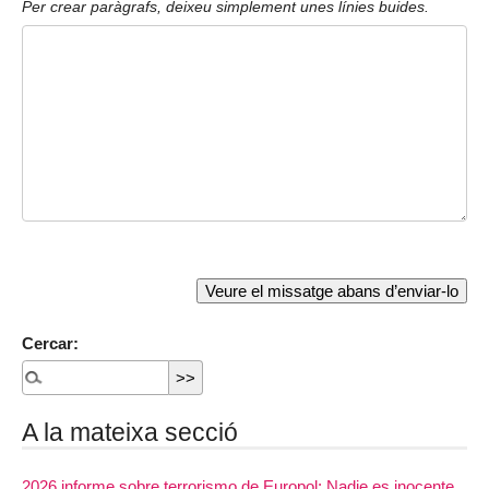
Per crear paràgrafs, deixeu simplement unes línies buides.
Cercar:
A la mateixa secció
2026 informe sobre terrorismo de Europol: Nadie es inocente