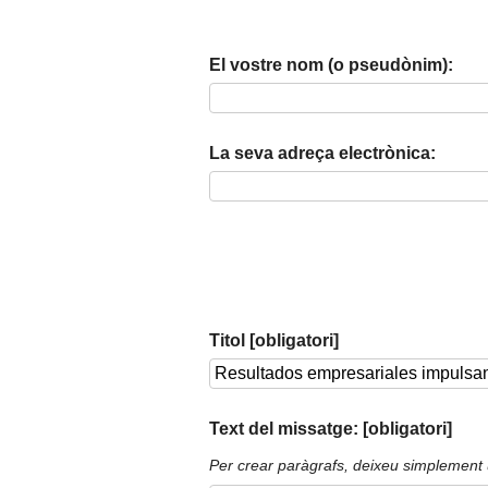
El vostre nom (o pseudònim):
La seva adreça electrònica:
Titol [obligatori]
Text del missatge: [obligatori]
Per crear paràgrafs, deixeu simplement 