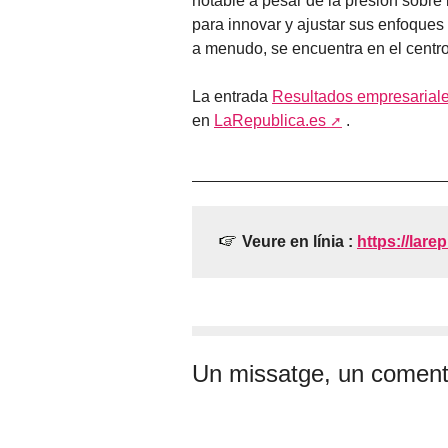
notable a pesar de la presión sobre
para innovar y ajustar sus enfoques
a menudo, se encuentra en el centro
La entrada
Resultados empresariale
en
LaRepublica.es
.
Veure en línia :
https://larep
Un missatge, un coment