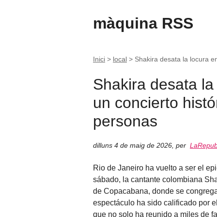
màquina RSS
Inici
>
local
>
Shakira desata la locura 
Shakira desata l
un concierto hist
personas
dilluns 4 de maig de 2026
,
per
LaRepubl
Rio de Janeiro ha vuelto a ser el e
sábado, la cantante colombiana Shak
de Copacabana, donde se congregar
espectáculo ha sido calificado por e
que no solo ha reunido a miles de f