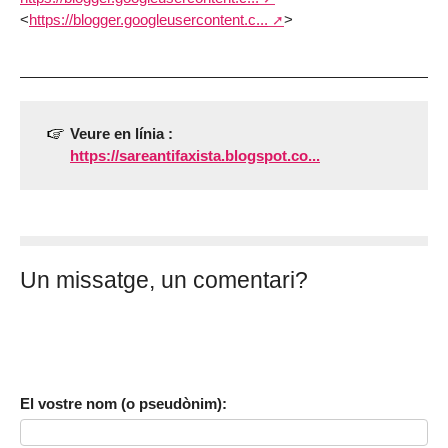
<
https://blogger.googleusercontent.c...
>
Veure en línia :
https://sareantifaxista.blogspot.co...
Un missatge, un comentari?
El vostre nom (o pseudònim):