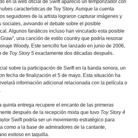
do en la web oficial de Swift apareció un temporizador con
 nubes características de Toy Story. Aunque la cuenta
los seguidores de la artista lograron capturar imágenes y
 sociales, avivando el debate sobre el posible
al. Algunos fanáticos incluso han vinculado esta posible
cGraw”, una canción de estilo country que podría resonar
sonaje Woody. Este sencillo fue lanzado en junio de 2006,
no de
Toy Story 5
exactamente dos décadas después.
ial sobre la participación de Swift en la banda sonora, un
n fecha de finalización el 5 de mayo. Esta situación ha
velará información adicional relacionada con la película o
.
a quinta entrega recupere el encanto de las primeras
lmente después de la recepción mixta que tuvo
Toy Story 4
ylor Swift podría ser un movimiento estratégico para
icia como a la base de admiradores de la cantante,
no exitoso en taquilla.