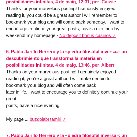
posibilidades infinitas,
4 de maig, 12:31
,
per
Cassie
Thanks for your marvelous posting! I seriously enjoyed
reading it, you could be a great author.I will remember to
bookmark your blog and will come back someday. I want to
encourage continue your great posts, have a nice holiday
weekend! my homepage -
No deposit bonus casinos
6.
Pablo Jarillo Herrero y la «piedra filosofal inversa»: un
descubrimiento que transforma la materia en
posibilidades infinitas,
4 de maig, 13:46
,
per
Albert
Thanks on your marvelous posting! I genuinely enjoyed
reading it, you’re a great author. I will make certain to
bookmark your blog and will often come back
later in life. I want to encourage you to definitely continue your
great
posts, have a nice evening!
My page ...
buzdolabı tamiri
7.
Pablo Jarillo Herrero y la «piedra filosofal inversa»: un