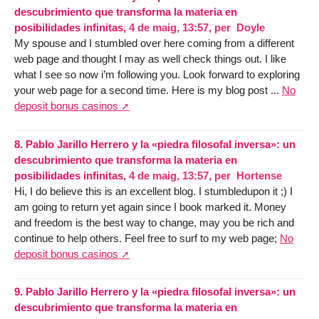
descubrimiento que transforma la materia en
posibilidades infinitas,
4 de maig, 13:57
,
per
Doyle
My spouse and I stumbled over here coming from a different
web page and thought I may as well check things out. I like
what I see so now i’m following you. Look forward to exploring
your web page for a second time. Here is my blog post ...
No
deposit bonus casinos
8.
Pablo Jarillo Herrero y la «piedra filosofal inversa»: un
descubrimiento que transforma la materia en
posibilidades infinitas,
4 de maig, 13:57
,
per
Hortense
Hi, I do believe this is an excellent blog. I stumbledupon it ;) I
am going to return yet again since I book marked it. Money
and freedom is the best way to change, may you be rich and
continue to help others. Feel free to surf to my web page;
No
deposit bonus casinos
9.
Pablo Jarillo Herrero y la «piedra filosofal inversa»: un
descubrimiento que transforma la materia en