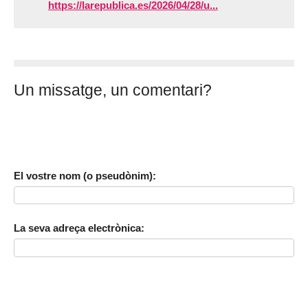
https://larepublica.es/2026/04/28/u...
Un missatge, un comentari?
El vostre nom (o pseudònim):
La seva adreça electrònica: