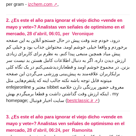
per gram -
izchem.com
,
2.
¿Es este el año para ignorar el viejo dicho «vende en
mayo y vete»? Analistas ven señales de optimismo en el
mercado,
28 d’abril, 06:01
,
per
Veronique
درود، خودم چند وقت پیش در حال جستجو آنلاین به این صفحه
برخوردم و واقعا خیلی خوشم اومد. محتواش جذاب بود و خیلی کم
پیش میاد همچین منبعی پیدا کنم. به نظرم برای کاربرای زیادی
ارزش دیدن داره. اگر به دنبال اطلاعات کامل هستن بد نیست سر
بزنن. در مجموع خوشم اومد و قطعابازدیدشمی‌کنم در یک نگاه کلی
برایکاربران علاقه‌مند به پیش‌بینی ورزشی می‌گردن این صفحه
میتونه قابل توجه باشه نکته جالب اینه که پلتفرم‌هایی مثل
enfejaronline معتبر و sіbbet معروف حضور پررنگی دارن خلاصه
اینکه ارزش وقت گذاشتن داشت و قطعا برمیگردم بهش . my
homepage; سایت اخبار فوتبال (
bestclassic.ir
)
3.
¿Es este el año para ignorar el viejo dicho «vende en
mayo y vete»? Analistas ven señales de optimismo en el
mercado,
28 d’abril, 06:24
,
per
Ramonita