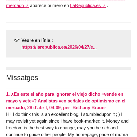
mercado
aparece primero en
LaRepublica.es
.
Veure en línia :
https://larepublica.es/2026/04/27/e...
Missatges
1.
¿Es este el año para ignorar el viejo dicho «vende en
mayo y vete»? Analistas ven señales de optimismo en el
mercado,
28 d’abril, 04:09
,
per
Bethany Brauer
Hi, I do think this is an excellent blog. I stumbledupon it ; ) I
may revisit yet again since i have book-marked it. Money and
freedom is the best way to change, may you be rich and
continue to guide other people. My homepage; price of mdma