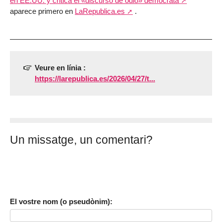
en EE.UU. y critica el «discurso de odio» demócrata
aparece primero en
LaRepublica.es
.
Veure en línia :
https://larepublica.es/2026/04/27/t...
Un missatge, un comentari?
El vostre nom (o pseudònim):