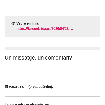
Veure en línia :
https://larepublica.es/2026/04/23/l...
Un missatge, un comentari?
El vostre nom (o pseudònim):
La seva adreça electrònica: