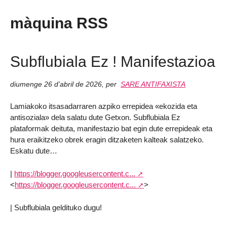
màquina RSS
Subflubiala Ez ! Manifestazioa
diumenge 26 d’abril de 2026
,
per
SARE ANTIFAXISTA
Lamiakoko itsasadarraren azpiko errepidea «ekozida eta
antisoziala» dela salatu dute Getxon. Subflubiala Ez
plataformak deituta, manifestazio bat egin dute errepideak eta
hura eraikitzeko obrek eragin ditzaketen kalteak salatzeko.
Eskatu dute…
|
https://blogger.googleusercontent.c...
<
https://blogger.googleusercontent.c...
>
| Subflubiala geldituko dugu!