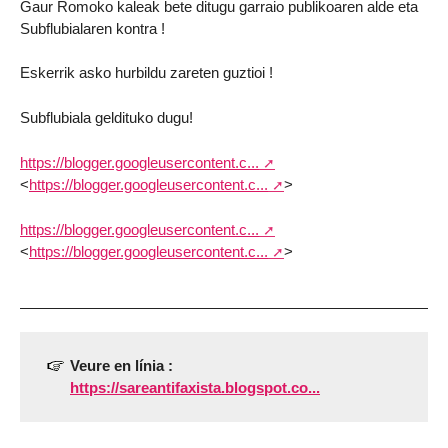
Gaur Romoko kaleak bete ditugu garraio publikoaren alde eta
Subflubialaren kontra !
Eskerrik asko hurbildu zareten guztioi !
Subflubiala geldituko dugu!
https://blogger.googleusercontent.c...
<
https://blogger.googleusercontent.c...
>
https://blogger.googleusercontent.c...
<
https://blogger.googleusercontent.c...
>
Veure en línia :
https://sareantifaxista.blogspot.co...