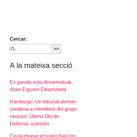
Cercar:
A la mateixa secció
Ez garaitu ezta desarmatuak,
Alain Eiguren Elkarrizketa
Hamburgo: Un tribunal alemán
condena a miembros del grupo
neonazi 'Última Ola de
Defensa' a prisión
Ceuta mueve el suelo bajo los