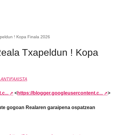
apeldun ! Kopa Finala 2026
 Reala Txapeldun ! Kopa
 ANTIFAXISTA
c...
<
https://blogger.googleusercontent.c...
>
n dute gogoan Realaren garaipena ospatzean