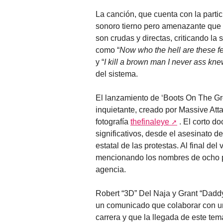
La canción, que cuenta con la parti
sonoro tierno pero amenazante que 
son crudas y directas, criticando la
como “
Now who the hell are these fed
y “
I kill a brown man I never ass kn
del sistema.
El lanzamiento de ‘Boots On The G
inquietante, creado por Massive Att
fotografía
thefinaleye
. El corto d
significativos, desde el asesinato d
estatal de las protestas. Al final de
mencionando los nombres de ocho p
agencia.
Robert “3D” Del Naja y Grant “Dadd
un comunicado que colaborar con un
carrera y que la llegada de este te