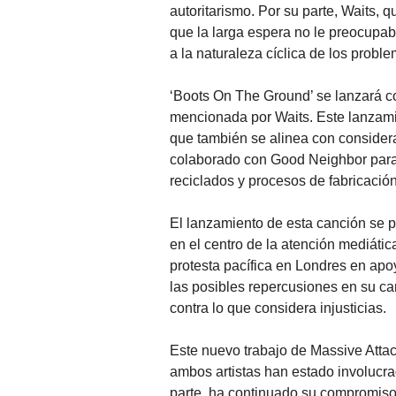
autoritarismo. Por su parte, Waits, 
que la larga espera no le preocupab
a la naturaleza cíclica de los prob
‘Boots On The Ground’ se lanzará co
mencionada por Waits. Este lanzamien
que también se alinea con consider
colaborado con Good Neighbor para 
reciclados y procesos de fabricació
El lanzamiento de esta canción se 
en el centro de la atención mediáti
protesta pacífica en Londres en apoy
las posibles repercusiones en su car
contra lo que considera injusticias.
Este nuevo trabajo de Massive Attac
ambos artistas han estado involucra
parte, ha continuado su compromiso