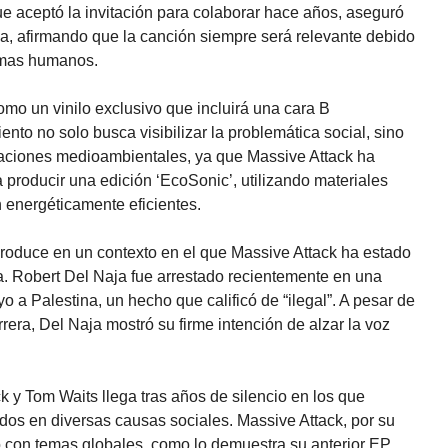
que aceptó la invitación para colaborar hace años, aseguró
a, afirmando que la canción siempre será relevante debido
lemas humanos.
mo un vinilo exclusivo que incluirá una cara B
to no solo busca visibilizar la problemática social, sino
aciones medioambientales, ya que Massive Attack ha
producir una edición ‘EcoSonic’, utilizando materiales
n energéticamente eficientes.
produce en un contexto en el que Massive Attack ha estado
ca. Robert Del Naja fue arrestado recientemente en una
o a Palestina, un hecho que calificó de “ilegal”. A pesar de
rera, Del Naja mostró su firme intención de alzar la voz
k y Tom Waits llega tras años de silencio en los que
dos en diversas causas sociales. Massive Attack, por su
 con temas globales, como lo demuestra su anterior EP