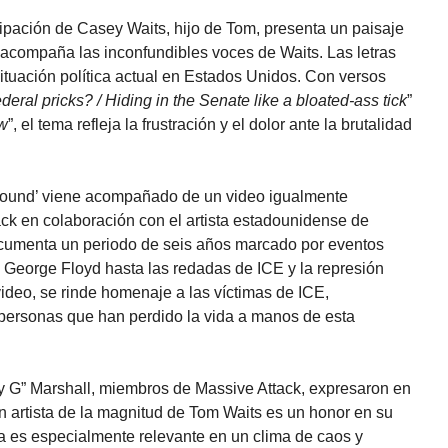
cipación de Casey Waits, hijo de Tom, presenta un paisaje
acompaña las inconfundibles voces de Waits. Las letras
 situación política actual en Estados Unidos. Con versos
eral pricks? / Hiding in the Senate like a bloated-ass tick
”
ew
”, el tema refleja la frustración y el dolor ante la brutalidad
round’ viene acompañado de un video igualmente
ack en colaboración con el artista estadounidense de
ocumenta un periodo de seis años marcado por eventos
e George Floyd hasta las redadas de ICE y la represión
l video, se rinde homenaje a las víctimas de ICE,
ersonas que han perdido la vida a manos de esta
y G” Marshall, miembros de Massive Attack, expresaron en
 artista de la magnitud de Tom Waits es un honor en su
ma es especialmente relevante en un clima de caos y