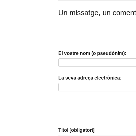
Un missatge, un coment
El vostre nom (o pseudònim):
La seva adreça electrònica:
Titol [obligatori]