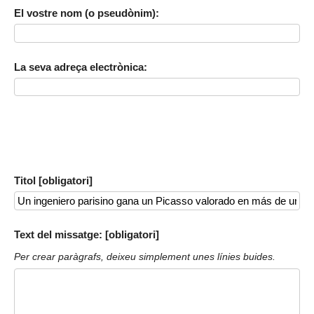
El vostre nom (o pseudònim):
La seva adreça electrònica:
Titol [obligatori]
Text del missatge: [obligatori]
Per crear paràgrafs, deixeu simplement unes línies buides.