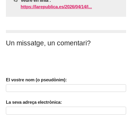
Veure en línia :
https://larepublica.es/2026/04/14/l...
Un missatge, un comentari?
El vostre nom (o pseudònim):
La seva adreça electrònica: