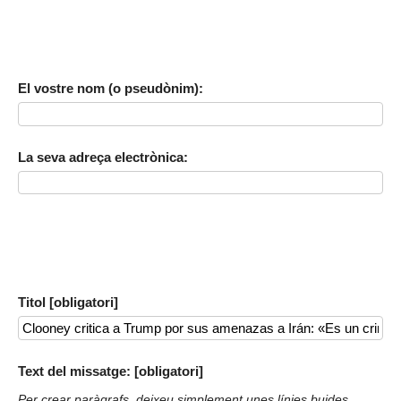
El vostre nom (o pseudònim):
La seva adreça electrònica:
Titol [obligatori]
Text del missatge: [obligatori]
Per crear paràgrafs, deixeu simplement unes línies buides.