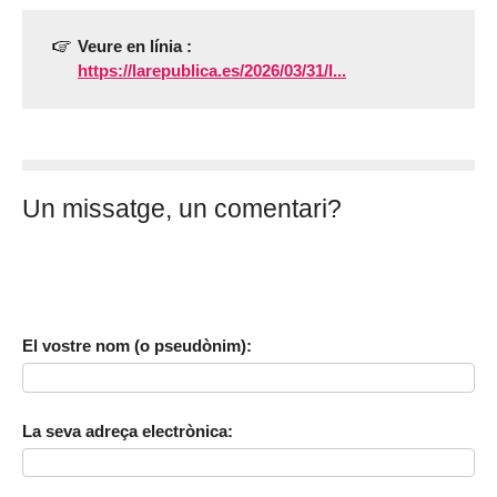
Veure en línia :
https://larepublica.es/2026/03/31/l...
Un missatge, un comentari?
El vostre nom (o pseudònim):
La seva adreça electrònica: