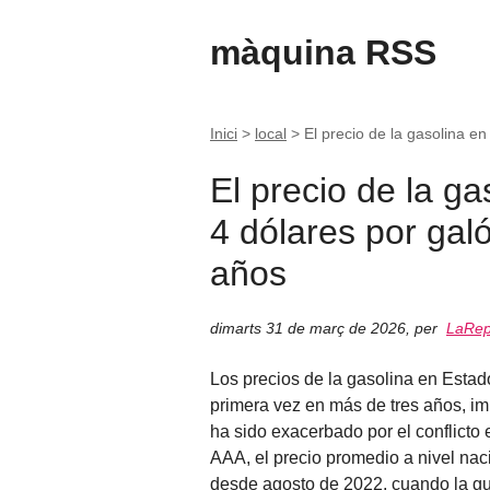
màquina RSS
Inici
>
local
>
El precio de la gasolina e
El precio de la g
4 dólares por gal
años
dimarts 31 de març de 2026
,
per
LaRep
Los precios de la gasolina en Estad
primera vez en más de tres años, im
ha sido exacerbado por el conflicto
AAA, el precio promedio a nivel naci
desde agosto de 2022, cuando la gu