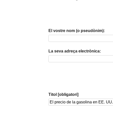
El vostre nom (o pseudònim):
La seva adreça electrònica:
Titol [obligatori]