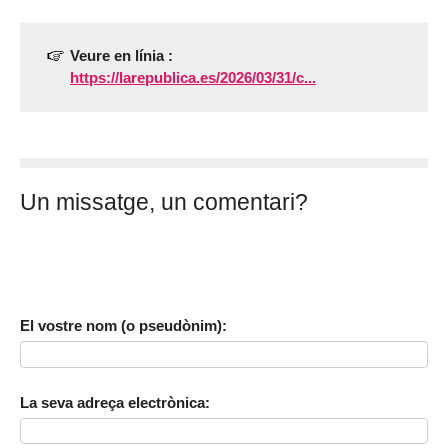
Veure en línia :
https://larepublica.es/2026/03/31/c...
Un missatge, un comentari?
El vostre nom (o pseudònim):
La seva adreça electrònica: