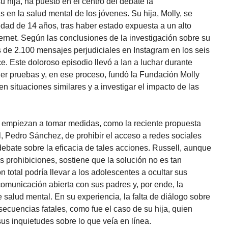
u hija, ha puesto en el centro del debate la
 en la salud mental de los jóvenes. Su hija, Molly, se
dad de 14 años, tras haber estado expuesta a un alto
rnet. Según las conclusiones de la investigación sobre su
 de 2.100 mensajes perjudiciales en Instagram en los seis
e. Este doloroso episodio llevó a Ian a luchar durante
er pruebas y, en ese proceso, fundó la Fundación Molly
n situaciones similares y a investigar el impacto de las
 empiezan a tomar medidas, como la reciente propuesta
, Pedro Sánchez, de prohibir el acceso a redes sociales
ebate sobre la eficacia de tales acciones. Russell, aunque
s prohibiciones, sostiene que la solución no es tan
n total podría llevar a los adolescentes a ocultar sus
a comunicación abierta con sus padres y, por ende, la
 salud mental. En su experiencia, la falta de diálogo sobre
secuencias fatales, como fue el caso de su hija, quien
us inquietudes sobre lo que veía en línea.