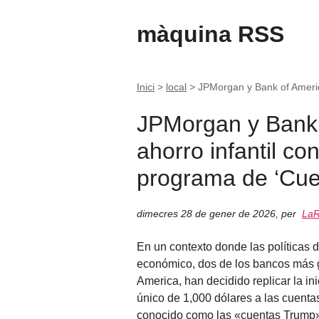
màquina RSS
Inici
>
local
>
JPMorgan y Bank of America
JPMorgan y Bank 
ahorro infantil co
programa de ‘Cue
dimecres 28 de gener de 2026
,
per
LaR
En un contexto donde las políticas d
económico, dos de los bancos más
America, han decidido replicar la in
único de 1,000 dólares a las cuentas
conocido como las «cuentas Trump»,