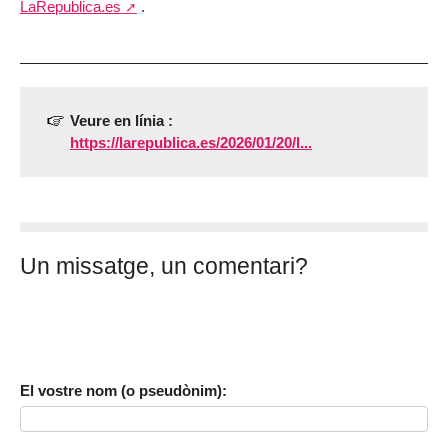
LaRepublica.es
.
Veure en línia :
https://larepublica.es/2026/01/20/l...
Un missatge, un comentari?
El vostre nom (o pseudònim):