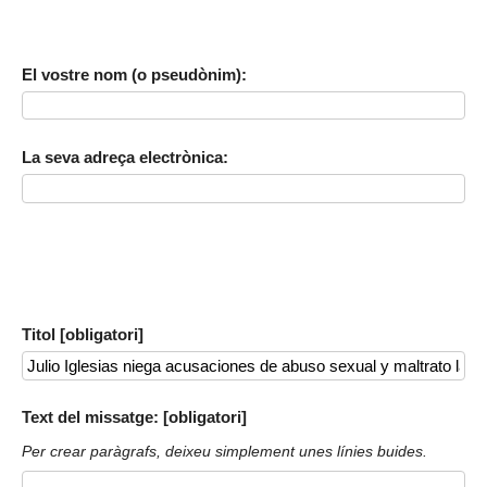
El vostre nom (o pseudònim):
La seva adreça electrònica:
Titol [obligatori]
Text del missatge: [obligatori]
Per crear paràgrafs, deixeu simplement unes línies buides.