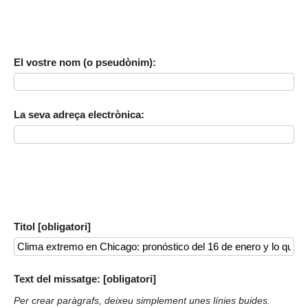
El vostre nom (o pseudònim):
La seva adreça electrònica:
Titol [obligatori]
Text del missatge: [obligatori]
Per crear paràgrafs, deixeu simplement unes línies buides.