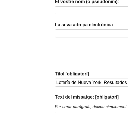
El vostre nom (o pseudònim):
La seva adreça electrònica:
Titol [obligatori]
Text del missatge: [obligatori]
Per crear paràgrafs, deixeu simplement 