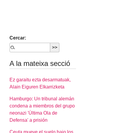
Cercar:
A la mateixa secció
Ez garaitu ezta desarmatuak,
Alain Eiguren Elkarrizketa
Hamburgo: Un tribunal alemán
condena a miembros del grupo
neonazi 'Última Ola de
Defensa' a prisión
Ceuta mueve el suelo bajo los